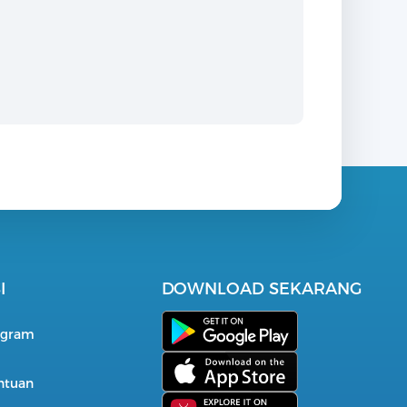
I
DOWNLOAD SEKARANG
i
ogram
entuan