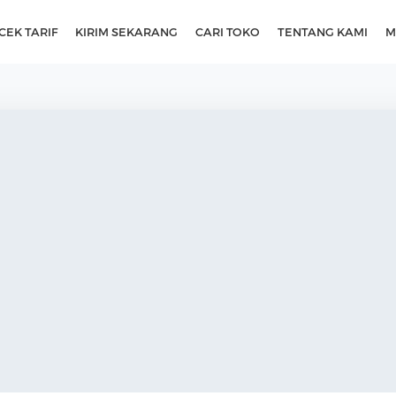
CEK TARIF
KIRIM SEKARANG
CARI TOKO
TENTANG KAMI
M