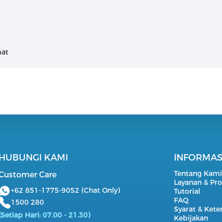
mat
HUBUNGI KAMI
INFORMAS
Tentang Kam
Customer Care
Layanan & Pr
+62 851-1775-9052 (Chat Only)
Tutorial
FAQ
1500 280
Syarat & Ket
(Setiap Hari: 07.00 - 21.30)
Kebijakan