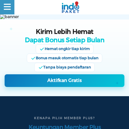
Kirim Lebih Hemat
MASUK
Dapat Bonus Setiap Bulan
/
DAFTAR
Hemat ongkir tiap kirim
BERANDA
Bonus masuk otomatis tiap bulan
Tanpa biaya pendaftaran
TRACKING
Aktifkan Gratis
CEK
TARIF
KIRIM
SEKARANG
CARI
KENAPA PILIH MEMBER PLUS?
TOKO
Keuntungan Member Plus