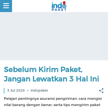
MASUK
/
DAFTAR
BERANDA
TRACKING
Sebelum Kirim Paket,
CEK
TARIF
Jangan Lewatkan 3 Hal Ini
KIRIM
SEKARANG
3 Jul 2026
Indopaket
CARI
Pelajari pentingnya asuransi pengiriman, cara mengisi
TOKO
nilai barang dengan benar, serta tips mengirim paket