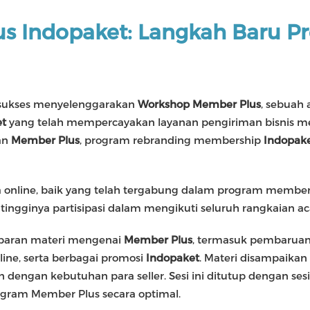
s Indopaket: Langkah Baru 
sukses menyelenggarakan
Workshop Member Plus
, sebuah 
et
yang telah mempercayakan layanan pengiriman bisnis 
an
Member Plus
, program rebranding membership
Indopak
ha online, baik yang telah tergabung dalam program membe
 tingginya partisipasi dalam mengikuti seluruh rangkaian ac
aparan materi mengenai
Member Plus
, termasuk pembaruan 
ine, serta berbagai promosi
Indopaket
. Materi disampaikan 
engan kebutuhan para seller. Sesi ini ditutup dengan sesi 
ogram Member Plus secara optimal.