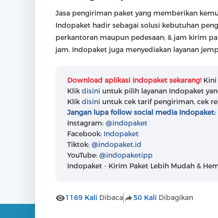
Jasa pengiriman paket yang memberikan kemuda
Indopaket hadir sebagai solusi kebutuhan peng
perkantoran maupun pedesaan; & jam kirim pak
jam. Indopaket juga menyediakan layanan jempu
Download aplikasi Indopaket sekarang!
Kini
Klik
disini
untuk pilih layanan Indopaket ya
Klik
disini
untuk cek tarif pengiriman, cek re
Jangan lupa follow social media Indopaket:
Instagram:
@indopaket
Facebook:
Indopaket
Tiktok:
@indopaket.id
YouTube:
@indopaketipp
Indopaket - Kirim Paket Lebih Mudah & He
1169 Kali
Dibaca
50 Kali
Dibagikan