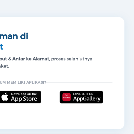
iman di
t
ut & Antar ke Alamat
, proses selanjutnya
ket.
UM MEMILIKI APLIKASI?